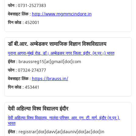
फोन :
0731-2527383
वेबसाइट लिंक :
http://www.mgmmcindore.in
पिन कोड :
452001
डॉ बी.आर. अम्बेडकर सामाजिक विज्ञान विश्वविद्यालय
पुराना आगरा-मुंबई रोड, डॉ। अम्बेडकर नगर जिला: इंदौर, (म.प्र।) भारत
ईमेल :
braussreg15[at]gmail[dot]com
फोन :
07324-274377
वेबसाइट लिंक :
https://brauss.in/
पिन कोड :
453441
देवी अहिल्या विश्व विद्यालय इंदौर
देवी अहिल्या विश्व विद्यालय, नालंदा परिसर, आर. एन. टी. मार्ग, इंदौर (म.प्र.),
भारत
ईमेल :
registrar[dot]davv[at]dauniv[dot]ac[dot]in