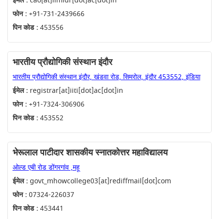
ईमेल :
cao[at]iimidr[dot]ac[dot]in
फोन :
+91-731-2439666
पिन कोड :
453556
भारतीय प्रौद्योगिकी संस्थान इंदौर
भारतीय प्रौद्योगिकी संस्थान इंदौर, खंडवा रोड, सिमरोल, इंदौर 453552, इंडिया
ईमेल :
registrar[at]iiti[dot]ac[dot]in
फोन :
+91-7324-306906
पिन कोड :
453552
भेरूलाल पाटीदार शासकीय स्नातकोत्तर महाविद्यालय
ओल्ड एबी रोड डोंगरगांव ,महू
ईमेल :
govt_mhowcollege03[at]rediffmail[dot]com
फोन :
07324-226037
पिन कोड :
453441