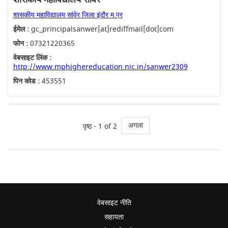
शासकीय महाविद्यालय सांवेर जिला इंदौर म.प्र
ईमेल :
gc_principalsanwer[at]rediffmail[dot]com
फोन :
07321220365
वेबसाइट लिंक :
http://www.mphighereducation.nic.in/sanwer2309
पिन कोड :
453551
अगला
पृष्ठ - 1 of 2
वेबसाइट नीति
सहायता