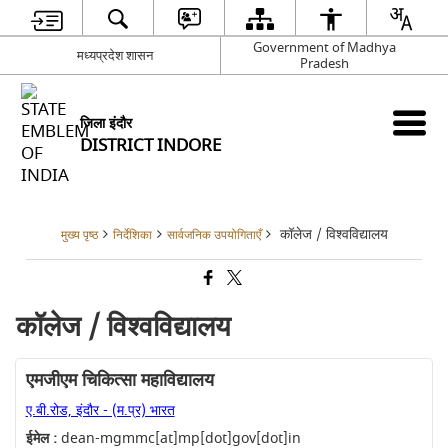
Government of Madhya
मध्यप्रदेश शासन
Pradesh
जिला इंदौर
DISTRICT INDORE
कॉलेज / विश्वविद्यालय
मुख्य पृष्ठ
निर्देशिका
सार्वजनिक उपयोगिताएँ
कॉलेज / विश्वविद्यालय
एमजीएम चिकित्सा महाविद्यालय
ए.बी.रोड, इंदौर - (म.प्र) भारत
ईमेल :
dean-mgmmc[at]mp[dot]gov[dot]in