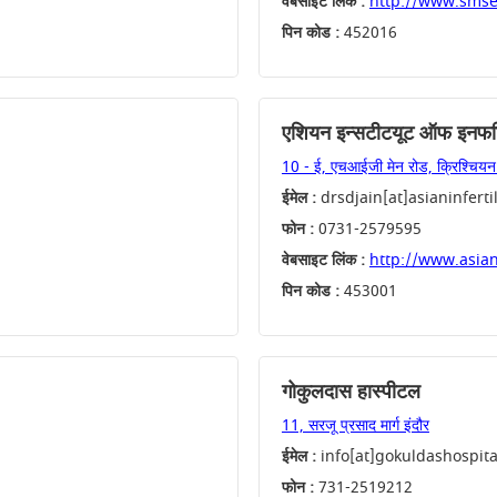
वेबसाइट लिंक :
http://www.smse
पिन कोड :
452016
एशियन इन्सटीटयूट ऑफ इनफर्टि
10 - ई, एचआईजी मेन रोड, क्रिश्चियन 
ईमेल :
drsdjain[at]asianinferti
फोन :
0731-2579595
वेबसाइट लिंक :
http://www.asiani
पिन कोड :
453001
गोकुलदास हास्पीटल
11, सरजू प्रसाद मार्ग इंदौर
ईमेल :
info[at]gokuldashospita
फोन :
731-2519212