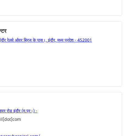
न्टर
 इंदौर रेलवे ओवर ब्रिज के पास।, इंदौर, मध्य प्रदेश - 452001
ेमावर रोड इंदौर (म.प्र।) -
l[dot]com