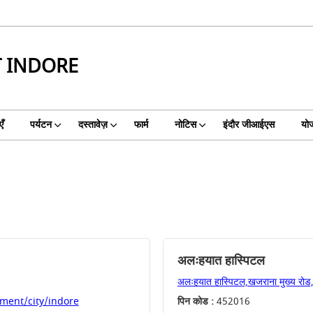
T INDORE
ँ
पर्यटन
दस्तावेज़
फार्म
नोटिस
इंदौर जीआईएस
योज
अलःहयात हास्पिटल
अलःहयात हास्पिटल,खजराना मुख्य रोड,
ment/city/indore
पिन कोड :
452016