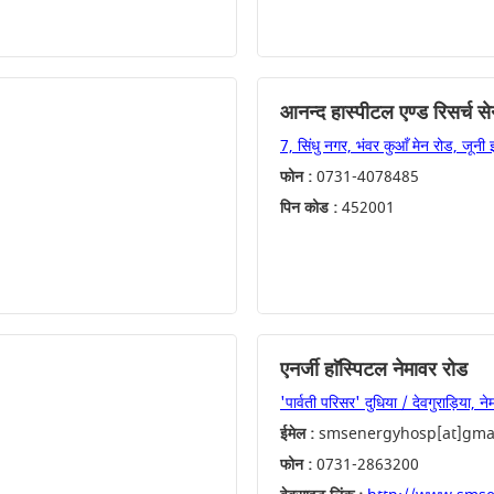
आनन्द हास्पीटल एण्ड रिसर्च से
7, सिंधु नगर, भंवर कुआँ मेन रोड, जूनी
फोन :
0731-4078485
पिन कोड :
452001
एनर्जी हाॅस्पिटल नेमावर रोड
'पार्वती परिसर' दुधिया / देवगुराड़िया, न
ईमेल :
smsenergyhosp[at]gmai
फोन :
0731-2863200