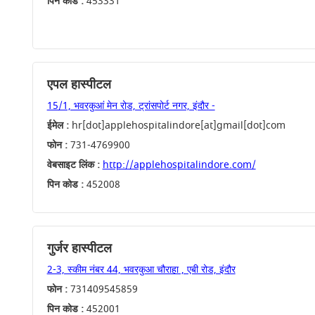
पिन कोड :
453331
एपल हास्पीटल
15/1, भवरकुआं मेन रोड, ट्रांसपोर्ट नगर, इंदौर -
ईमेल :
hr[dot]applehospitalindore[at]gmail[dot]com
फोन :
731-4769900
वेबसाइट लिंक :
http://applehospitalindore.com/
पिन कोड :
452008
गुर्जर हास्पीटल
2-3, स्कीम नंबर 44, भवरकुआ चौराहा , एबी रोड, इंदौर
फोन :
731409545859
पिन कोड :
452001