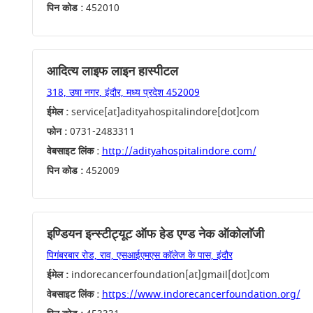
पिन कोड :
452010
आदित्य लाइफ लाइन हास्पीटल
318, उषा नगर, इंदौर, मध्य प्रदेश 452009
ईमेल :
service[at]adityahospitalindore[dot]com
फोन :
0731-2483311
वेबसाइट लिंक :
http://adityahospitalindore.com/
पिन कोड :
452009
इण्डियन इन्स्टीट्यूट ऑफ हेड एण्ड नेक ऑकोलाॅजी
पिगंबरबार रोड, राव, एसआईएमएस कॉलेज के पास, इंदौर
ईमेल :
indorecancerfoundation[at]gmail[dot]com
वेबसाइट लिंक :
https://www.indorecancerfoundation.org/