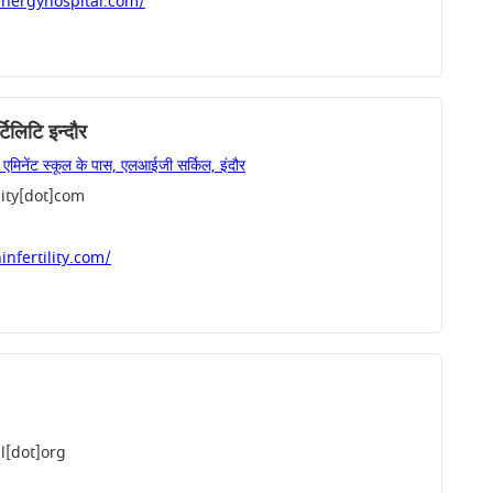
nergyhospital.com/
लिटि इन्दौर
एमिनेंट स्कूल के पास, एलआईजी सर्किल, इंदौर
lity[dot]com
nfertility.com/
l[dot]org